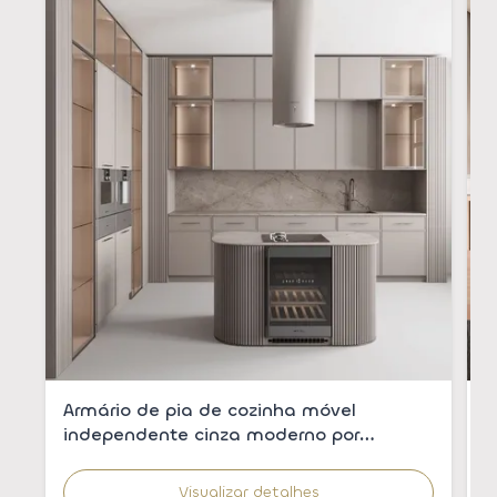
Armário de pia de cozinha móvel
A
independente cinza moderno por
c
atacado com pia integrada para
m
apartamentos
Visualizar detalhes