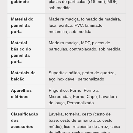
gabinete
placas de partículas ((18 mm), MDF,
sob medida
Material do
Madeira maciça, folheado de madeira,
painel da
laca, acrílico, PVC, laminado,
porta
melamina, sob medida
Material
Madeira maciça, MDF, placas de
básico do
partículas, contraplacado, sob medida
painel da
porta
Materiais de
Superfície sólida, pedra de quartzo,
balcão
aço inoxidável, personalizado
Aparelhos
Frigorífico, Forno, Forno a
elétricos
Microondas, Forno, Capô, Lavadora
de louça, Personalizado
Classificação
Laveira, torneira, cesto (cesto de
dos
base, cesto de armário alto, cesto
acessórios
médio), lixo, recipiente de arroz, caixa
de talheres, rack suspenso série,