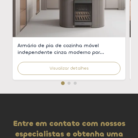
Armário de pia de cozinha móvel
A
independente cinza moderno por
c
atacado com pia integrada para
m
apartamentos
Visualizar detalhes
Entre em contato com nossos
especialistas e obtenha uma