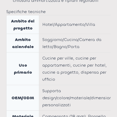
chiusura ammortizzata e ripiani regolabili
Specifiche tecniche
Ambito del
Hotel/Appartamento/Villa
progetto
Ambito
Soggiorno/Cucina/Camera da
aziendale
letto/Bagno/Porta
Cucine per ville, cucine per
Uso
appartamenti, cucine per hotel,
primario
cucine a progetto, dispensa per
ufficio
Supporta
OEM/ODM
design/colore/materiale/dimensioni
personalizzati
Materiale
Compensato (18 mm), Pannello