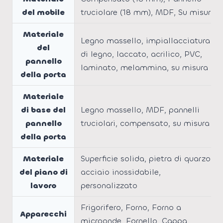
del mobile
truciolare (18 mm), MDF, Su misura
Materiale
Legno massello, impiallacciatura
del
di legno, laccato, acrilico, PVC,
pannello
laminato, melammina, su misura
della porta
Materiale
di base del
Legno massello, MDF, pannelli
pannello
truciolari, compensato, su misura
della porta
Materiale
Superficie solida, pietra di quarzo,
del piano di
acciaio inossidabile,
lavoro
personalizzato
Frigorifero, Forno, Forno a
Apparecchi
microonde, Fornello, Cappa