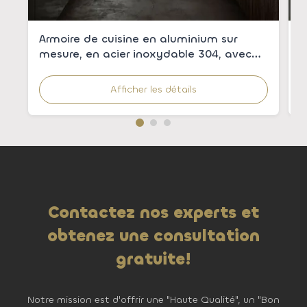
Armoire de cuisine en aluminium sur
A
mesure, en acier inoxydable 304, avec
p
placage de bois pour cuisines modernes
m
c
Afficher les détails
Contactez nos experts et
obtenez une consultation
gratuite!
Notre mission est d'offrir une "Haute Qualité", un "Bon