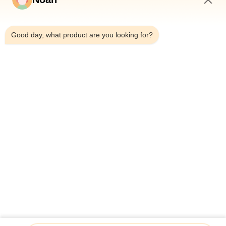
6:36 PM
Good day, what product are you looking for?
À La Maison
À Propos De Nous
Produits
Les Affaires
Nouvelles
Le Blog
Nous Contacter
Plan Du Site
Renseignez-vous