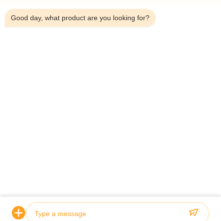
9:30 AM
Good day, what product are you looking for?
Casa.
Di Noi
Prodotti
Casi
Notizie
Blog
Contattaci
Mappa Del Sito
Richiedi
Informazioni
© 2026 EUATEC GROUP CORPORATION. All Rights Reserved.