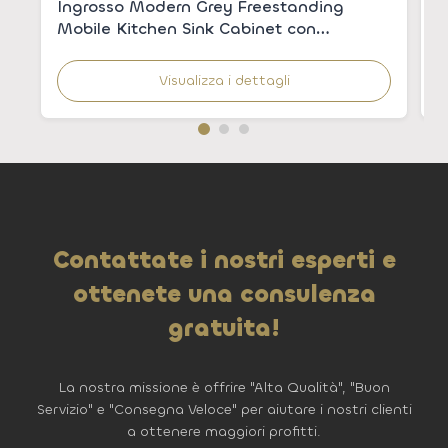
Ingrosso Modern Grey Freestanding
A
Mobile Kitchen Sink Cabinet con
l
lavandino integrato per appartamenti
Visualizza i dettagli
Contattate i nostri esperti e
ottenete una consulenza
gratuita!
La nostra missione è offrire "Alta Qualità", "Buon
Servizio" e "Consegna Veloce" per aiutare i nostri clienti
a ottenere maggiori profitti.