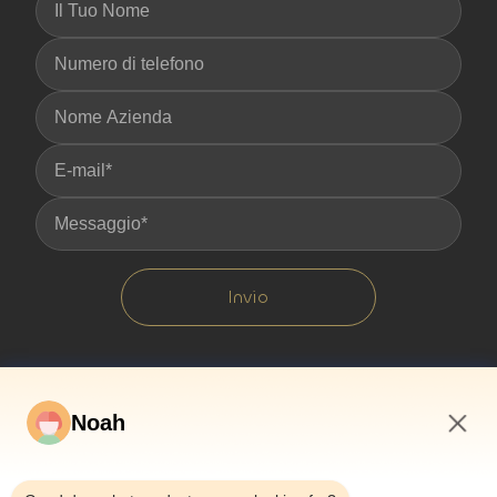
Invio
Noah
2:28 PM