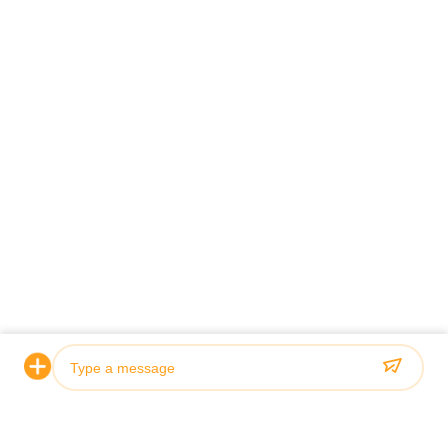
Σπίτι
Σχετικά Με Εμάς
Προϊόντα
Υποθέσεις
Ειδήσεις
Μπλογκ
Επικοινωνήστε Μαζί Μας
Sitemap
Ερώτηση Τώρα