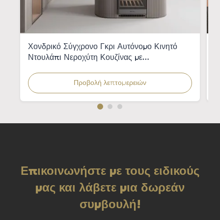
Χονδρικό Σύγχρονο Γκρι Αυτόνομο Κινητό
Π
Ντουλάπι Νεροχύτη Κουζίνας με
ξ
Ενσωματωμένο Νεροχύτη για Διαμερίσματα
π
Προβολή λεπτομερειών
Επικοινωνήστε με τους ειδικούς
μας και λάβετε μια δωρεάν
συμβουλή!