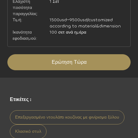
Ελάχιστη
1 Σετ
ποσότητα
παραγγελίας:
Τιμή:
1500usd~9500usd/customized
according to material&dimension
Ικανότητα
100 σετ ανά ημέρα
εφοδιασμού:
Ερώτηση Τώρα
Ετικέτες :
Επεξεργασμένο ντουλάπι κουζίνας με φινίρισμα ξύλου
Κλασικό στυλ