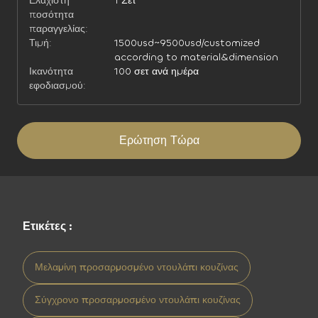
Ελάχιστη
1 Σετ
ποσότητα
παραγγελίας:
Τιμή:
1500usd~9500usd/customized
according to material&dimension
Ικανότητα
100 σετ ανά ημέρα
εφοδιασμού:
Ερώτηση Τώρα
Ετικέτες :
Μελαμίνη προσαρμοσμένο ντουλάπι κουζίνας
Σύγχρονο προσαρμοσμένο ντουλάπι κουζίνας