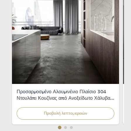
Προσαρμοσμένο Αλουμινένιο Πλαίσιο 304
Ε
Ντουλάπι Κουζίνας από Ανοξείδωτο Χάλυβα
α
με Καπλαμά Ξύλου για Μοντέρνες Κουζίνες
κ
Προβολή λεπτομερειών