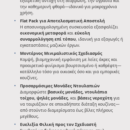
εξαιρετική αντοχή στη διάβρωση, την υγρασία και
την καθημερινή φθορά—ιδανικό για μακροχρόνια
χρήση.
Flat Pack για Αποτελεσματική Αποστολή
Η αποσυναρμολογημένη συσκευασία εξασφαλίζει
οικονομική μεταφορά
και
εύκολη
συναρμολόγηση επί τόπου
, ιδανική για εξαγωγές ή
εγκαταστάσεις μαζικών έργων.
Μοντέρνος Μινιμαλιστικός Σχεδιασμός
Κομψή, βιομηχανική εμφάνιση με λείες άκρες και
προαιρετικό φινίρισμα βουρτσισμένο ή καθρέφτη—
κατάλληλο τόσο για οικιακές όσο και για εμπορικές
κουζίνες.
Προσαρμόσιμες Μονάδες Ντουλαπιών
Διαμορφώστε
βασικές μονάδες, ντουλάπια
τοίχου, ψηλές μονάδες
, και
βάσεις νεροχύτη
για
να ταιριάζουν σε οποιαδήποτε διάταξη κουζίνας—
από στούντιο διαμερίσματα έως βίλες πλήρους
μεγέθους.
Ευελιξία Φιλική προς τον Σχεδιαστή