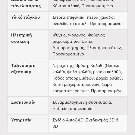
πάνελ πόρτας
Κόντρα πλακέ, Προσαρμοσμένο
Υλικό πάγκου
Στερεά επιφάνεια, πέτρα χαλαζία,
ανοξείδωτο ατσάλι, Προσαρμοσμένο
Ηλεκτρική
Ψυγείο, Φούρνος, Φούρνος
συσκευή
μικροκυμάτων, Εστία,
Απορροφητήρας, Πλυντήριο πιάτων,
Προσαρμοσμένο
Ταξινόμηση
Νεροχύτης, Βρύση, Καλάθι (Βασικό
αξεσουάρ
καλάθι, ψηλό καλάθι, μεσαίο καλάθι),
Κάδος απορριμμάτων, Δοχείο ρυζιού,
Κουτί μαχαιροπήρουνων, Σειρά
κρεμαστών ραφιών, Προσαρμοσμένο
Συσκευασία
Συναρμολογημένη συσκευασία,
Επίπεδη συσκευασία
Υπηρεσία
Σχέδιο AutoCAD, Σχεδιασμός 2D &
3D