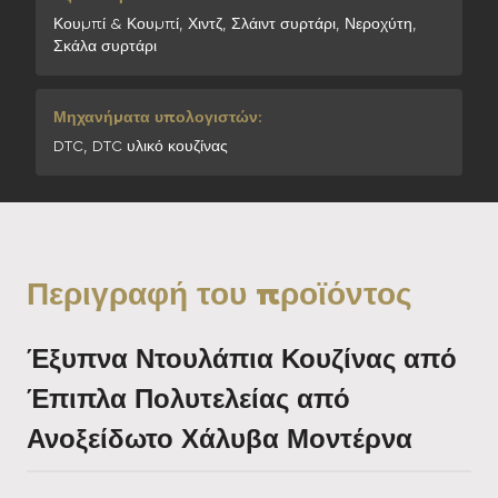
Κουμπί & Κουμπί, Χιντζ, Σλάιντ συρτάρι, Νεροχύτη,
Σκάλα συρτάρι
Μηχανήματα υπολογιστών:
DTC, DTC υλικό κουζίνας
Περιγραφή του προϊόντος
Έξυπνα Ντουλάπια Κουζίνας από
Έπιπλα Πολυτελείας από
Ανοξείδωτο Χάλυβα Μοντέρνα