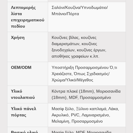
Λεπτομερής
Σαλόνι/Κουζίνα/Υπνοδωμάτιο/
λίστα
Μπάνιο/Πόρτα
επιχειρηματικού
πεδίου
Χρήση
Κουζίνες βίλας, κουζίνες
διαμερισμάτων, κουζίνες
ξενοδοχείων, κουζίνες έργων,
αποθήκες γραφείων κ.λπ.
OEM/ODM
Υποστήριξη Προσαρμοσμένου Ό,τι
Χρειάζεστε, Όπως Σχεδιασμός/
Χρώμα/Υλικό/Μέγεθος
Υλικό
Κόντρα πλακέ (18mm), Μοριοσανίδα
ντουλαπιού
(18mm), MDF, Προσαρμοσμένο
Υλικό πάνελ
Μασίφ ξύλο, Ξύλινο καπλαμά, Λάκα,
πόρτας
Ακρυλικό, PVC, Λαμιναρισμένο,
Μελαμίνη, Προσαρμοσμένο
Βασικό υλικό
Μασίφ ξύλο, MDF, Μοριοσανίδα,