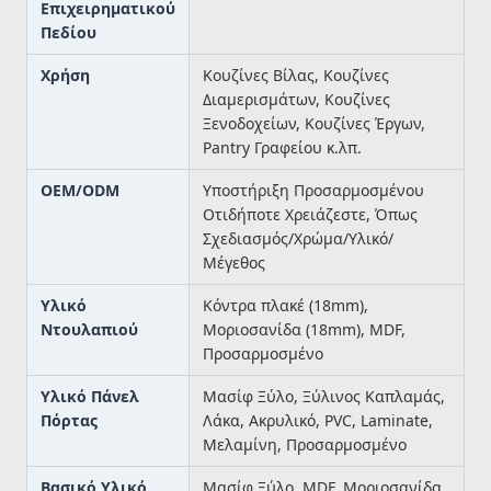
Επιχειρηματικού
Πεδίου
Χρήση
Κουζίνες Βίλας, Κουζίνες
Διαμερισμάτων, Κουζίνες
Ξενοδοχείων, Κουζίνες Έργων,
Pantry Γραφείου κ.λπ.
OEM/ODM
Υποστήριξη Προσαρμοσμένου
Οτιδήποτε Χρειάζεστε, Όπως
Σχεδιασμός/Χρώμα/Υλικό/
Μέγεθος
Υλικό
Κόντρα πλακέ (18mm),
Ντουλαπιού
Μοριοσανίδα (18mm), MDF,
Προσαρμοσμένο
Υλικό Πάνελ
Μασίφ Ξύλο, Ξύλινος Καπλαμάς,
Πόρτας
Λάκα, Ακρυλικό, PVC, Laminate,
Μελαμίνη, Προσαρμοσμένο
Βασικό Υλικό
Μασίφ Ξύλο, MDF, Μοριοσανίδα,