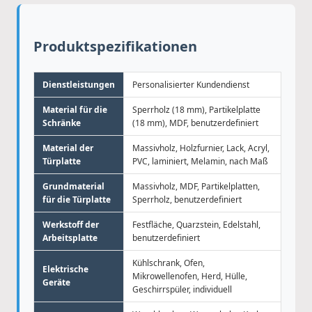
Produktspezifikationen
Dienstleistungen
Personalisierter Kundendienst
Material für die
Sperrholz (18 mm), Partikelplatte
Schränke
(18 mm), MDF, benutzerdefiniert
Material der
Massivholz, Holzfurnier, Lack, Acryl,
Türplatte
PVC, laminiert, Melamin, nach Maß
Grundmaterial
Massivholz, MDF, Partikelplatten,
für die Türplatte
Sperrholz, benutzerdefiniert
Werkstoff der
Festfläche, Quarzstein, Edelstahl,
Arbeitsplatte
benutzerdefiniert
Kühlschrank, Ofen,
Elektrische
Mikrowellenofen, Herd, Hülle,
Geräte
Geschirrspüler, individuell