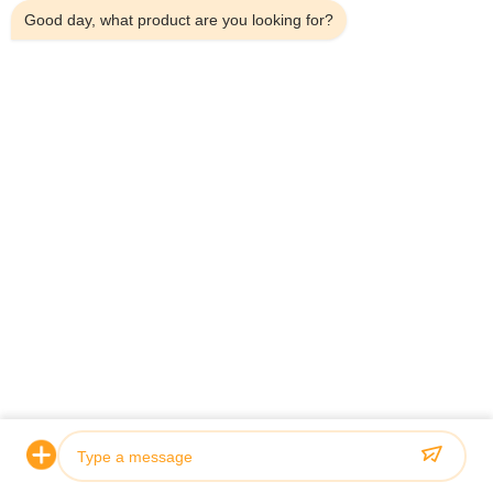
Good day, what product are you looking for?
Groothandel Moderne Grijze Vrijstaande
O
Mobiele Keukenkast met Geïntegreerde
m
Spoelbak voor Appartementen
h
v
Bekijk details