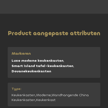
Product aangepaste attributen
Markeren
Luxe moderne keukenkasten
,
Smart Island tafel-keukenkasten
,
Douanekeukenkasten
Type:
Keukenkasten,Moderne,Wandhangende China
Keukenkasten,Keukenkast