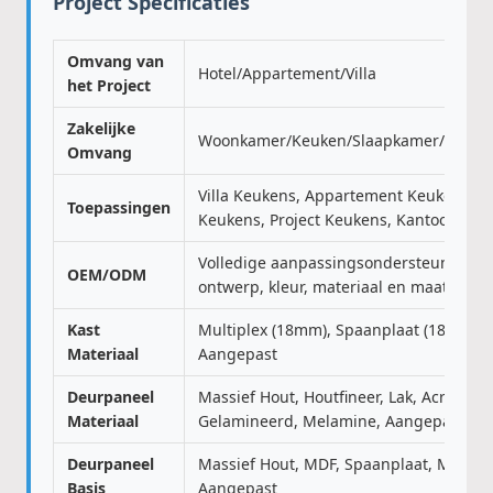
Project Specificaties
Omvang van
Hotel/Appartement/Villa
het Project
Zakelijke
Woonkamer/Keuken/Slaapkamer/Badka
Omvang
Villa Keukens, Appartement Keukens, H
Toepassingen
Keukens, Project Keukens, Kantoor Pant
Volledige aanpassingsondersteuning v
OEM/ODM
ontwerp, kleur, materiaal en maat
Kast
Multiplex (18mm), Spaanplaat (18mm), 
Materiaal
Aangepast
Deurpaneel
Massief Hout, Houtfineer, Lak, Acryl, PVC
Materiaal
Gelamineerd, Melamine, Aangepast
Deurpaneel
Massief Hout, MDF, Spaanplaat, Multipl
Basis
Aangepast