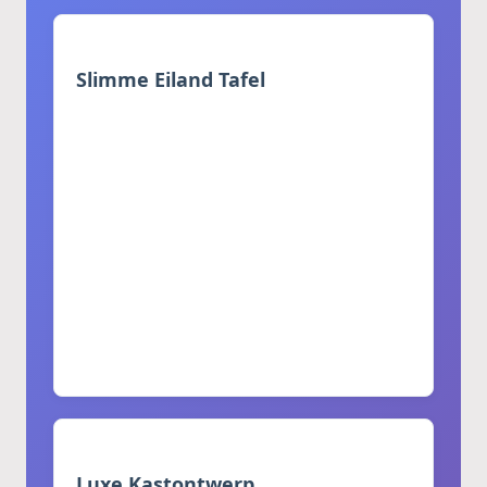
Slimme Eiland Tafel
Multifunctioneel ontwerp dat moderne
esthetiek combineert met functionaliteit
Verborgen opbergvakken voor
keukengerei en apparaten
Geïntegreerde zithoek voor informeel
dineren
Ingebouwde stopcontacten en
oplaadstations
Geïntegreerde LED-verlichtingsopties
Luxe Kastontwerp