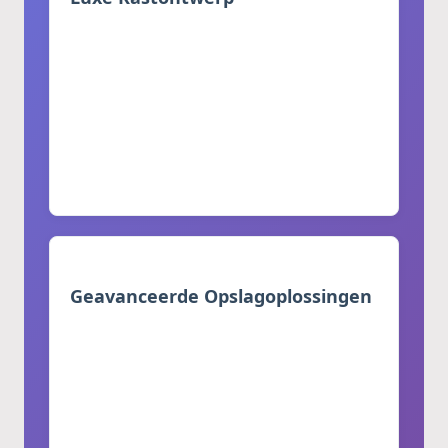
Op maat ontworpen voor luxe huizen en
villa's
Minimalistische stijl met strakke lijnen
Volledig aanpasbare maten en
configuraties
Eén esthetiek in alle keukengedeeltes
Geavanceerde Opslagoplossingen
Ruime lades met soft-close functies
Uitschuifbare voorraadkast en
kruidenrekken
Verstelbare planken en speciale
compartimenten