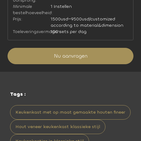
oorsprong:
Minimale
1 Instellen
bestelhoeveelheid:
Prijs:
1500usd~9500usd/customized
according to material&dimension
Toeleveringsvermogen:
100 sets per dag
Nu aanvragen
Tags :
Keukenkast met op maat gemaakte houten fineer
Hout veneer keukenkast klassieke stijl