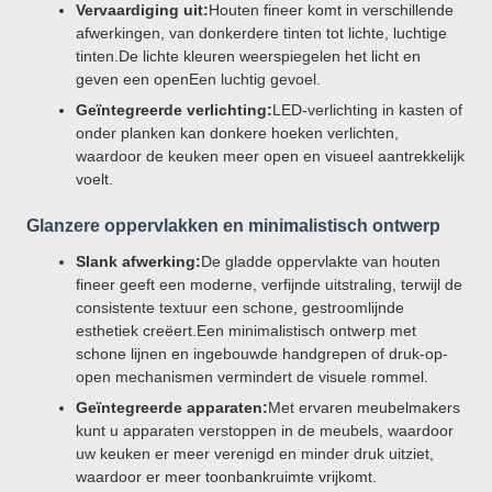
Vervaardiging uit:
Houten fineer komt in verschillende
afwerkingen, van donkerdere tinten tot lichte, luchtige
tinten.De lichte kleuren weerspiegelen het licht en
geven een openEen luchtig gevoel.
Geïntegreerde verlichting:
LED-verlichting in kasten of
onder planken kan donkere hoeken verlichten,
waardoor de keuken meer open en visueel aantrekkelijk
voelt.
Glanzere oppervlakken en minimalistisch ontwerp
Slank afwerking:
De gladde oppervlakte van houten
fineer geeft een moderne, verfijnde uitstraling, terwijl de
consistente textuur een schone, gestroomlijnde
esthetiek creëert.Een minimalistisch ontwerp met
schone lijnen en ingebouwde handgrepen of druk-op-
open mechanismen vermindert de visuele rommel.
Geïntegreerde apparaten:
Met ervaren meubelmakers
kunt u apparaten verstoppen in de meubels, waardoor
uw keuken er meer verenigd en minder druk uitziet,
waardoor er meer toonbankruimte vrijkomt.