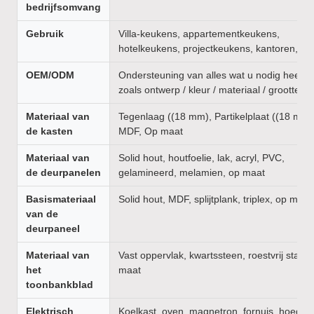
bedrijfsomvang
Gebruik
Villa-keukens, appartementkeukens,
hotelkeukens, projectkeukens, kantoren, en
OEM/ODM
Ondersteuning van alles wat u nodig heeft,
zoals ontwerp / kleur / materiaal / grootte
Materiaal van
Tegenlaag ((18 mm), Partikelplaat ((18 mm)
de kasten
MDF, Op maat
Materiaal van
Solid hout, houtfoelie, lak, acryl, PVC,
de deurpanelen
gelamineerd, melamien, op maat
Basismateriaal
Solid hout, MDF, splijtplank, triplex, op maat
van de
deurpaneel
Materiaal van
Vast oppervlak, kwartssteen, roestvrij staal,
het
maat
toonbankblad
Elektrisch
Koelkast, oven, magnetron, fornuis, hoed,