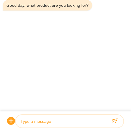
Good day, what product are you looking for?
Neem contact op met onze
experts en krijg een gratis
consult!
Onze missie is om "High Quality" & "Good Service" &
"Fast Delivery" aan te bieden om onze klanten te
helpen meer winst te maken.