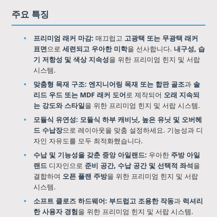
주요 특징
프리미엄 래커 마감:
매끄럽고
고광택 또는 무광택 래커
표면
으로
세련되고 우아한 미학
을 선사합니다.
내구성, 습
기 저항성 및 색상 지속성
을 위한 프리미엄 힌지 및 서랍
시스템.
맞춤형 목재 구조:
엔지니어링 목재 또는 합판 골조
과
솔
리드 우드 또는 MDF 래커 도어
로 제작되어
오래 지속되
는 강도와 스타일
을 위한 프리미엄 힌지 및 서랍 시스템.
모듈식 유연성:
모듈식 하부 캐비닛, 높은 유닛 및 오버헤
드 수납장
으로 레이아웃을 맞춤 설정하세요. 기능성과 디
자인 자유도를 모두 최적화했습니다.
수납 및 기능성을 갖춘 중앙 아일랜드:
우아한
주방 아일
랜드
디자인으로
준비 공간, 수납 공간 및 선택적 좌석
을
결합하여
오픈 플랜 주방
을 위한 프리미엄 힌지 및 서랍
시스템.
소프트 클로즈 하드웨어:
부드럽고 조용한 작동
과
럭셔리
한 사용자 경험
을 위한 프리미엄 힌지 및 서랍 시스템.