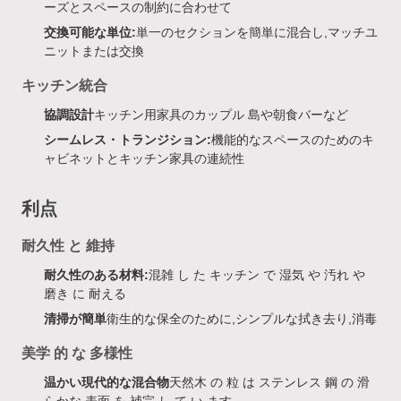
ーズとスペースの制約に合わせて
交換可能な単位:
単一のセクションを簡単に混合し,マッチユ
ニットまたは交換
キッチン統合
協調設計
キッチン用家具のカップル 島や朝食バーなど
シームレス・トランジション:
機能的なスペースのためのキ
ャビネットとキッチン家具の連続性
利点
耐久性 と 維持
耐久性のある材料:
混雑 し た キッチン で 湿気 や 汚れ や
磨き に 耐える
清掃が簡単
衛生的な保全のために,シンプルな拭き去り,消毒
美学 的 な 多様性
温かい現代的な混合物
天然木 の 粒 は ステンレス 鋼 の 滑