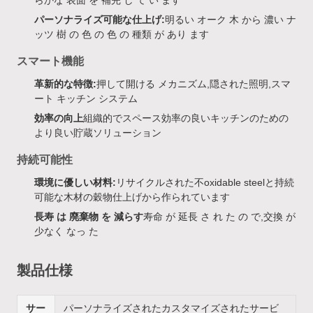
らかな 表面 を 補完 し て い ます
パーソナライズ可能な仕上げ:
明るい オーク 木 から 濃い ナ
ッツ 樹 の 色 の 色 の 種類 が あり ます
スマート機能
革新的な特徴:
押して開ける メカニズム,隠された照明,スマ
ート キッチン システム
効率の向上
組織的でスペース効率の良いキッチンのための
より良い貯蔵ソリューション
持続可能性
環境に優しい材料:
リサイクルされた不oxidable steelと持続
可能な木材の穀物仕上げから作られています
長寿 は 廃棄物 を 減らす
寿命 が 延長 さ れ た の で,交換 が
少なく なっ た
製品仕様
サー
パーソナライズされたカスタマイズされたサービ