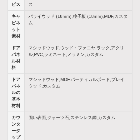
ビス
ス
キャ
パライウッド (18mm),粒子板 (18mm),MDF,カスタ
ビネ
ム
ット
素材
ドア
マシッドウッド,ウッド・ファニヤ,ラック,アクリ
パネ
ル,PVC,ラミネート,メラミン,カスタム
ル材
料
ドア
マシッドウッド,MDF,パーティカルボード,プレイ
パネ
ウッド,カスタム
ルの
基本
材料
カウ
固い表面,クォーツ石,ステンレス鋼,カスタム
ンタ
ータ
ップ