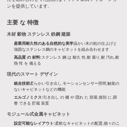
ンを提供しています.
主要 な 特徴
木材 穀物 ステンレス 鉄鋼 建築
産業用耐久性のある自然的な美学
温かい木の粒の仕上げと
強固なステンレス鋼のキャビネットを組み合わせます
高品質 の 材料:
ステンレス 鋼 は 耐久 性,耐 腐り,耐 汚れ,耐
熱 性 を 備える
現代のスマート デザイン
統合技術
柔らかい引き出し,モーションセンサー照明,触覚の
ないキャビネットなどの機能
エルゴノミクス:
引き出し の 棚 や 隠れ た 部屋,個別 に 調
整 できる 貯蔵 装置
モジュール式金属キャビネット
設定可能なレイアウト:
柔軟なキャビネットの配置,個々のニ