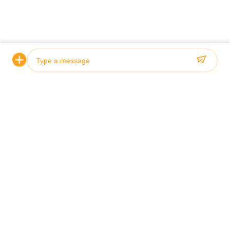
家へ
わたしたち に つい て
製品
事件
ニュース
ブログ
連絡 ください
地図
Photo
今すぐ問い合わせ
Video Call
Audio Call
© 2026 EUATEC GROUP CORPORATION. All Rights Reserved.