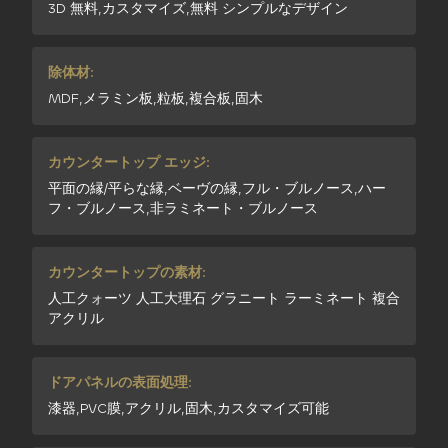
3D 無料,カスタマイズ,無料 シンプルなデザイン
除体材:
MDF,メラミン板,粒板,複合板,固木
カウンタートップ エッジ:
平面の縁/平らな縁,ベーヴの縁,フル・ブルノース,ハー
フ・ブルノース,非ラミネート・ブルノース
カウンタートップの素材:
人工クォーツ 人工大理石 グラニート ラーミネート 複合
アクリル
ドアパネルの表面処理:
漆器,PVC膜,アクリル,固木,カスタマイズ可能