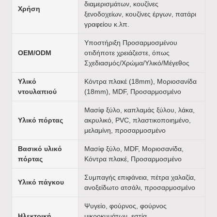
διαμερισμάτων, κουζίνες
Χρήση
ξενοδοχείων, κουζίνες έργων, πατάρι
γραφείου κ.λπ.
Υποστήριξη Προσαρμοσμένου
OEM/ODM
οτιδήποτε χρειάζεστε, όπως
Σχεδιασμός/Χρώμα/Υλικό/Μέγεθος
Υλικό
Κόντρα πλακέ (18mm), Μοριοσανίδα
ντουλαπιού
(18mm), MDF, Προσαρμοσμένο
Μασίφ ξύλο, καπλαμάς ξύλου, λάκα,
Υλικό πόρτας
ακρυλικό, PVC, πλαστικοποιημένο,
μελαμίνη, προσαρμοσμένο
Βασικό υλικό
Μασίφ ξύλο, MDF, Μοριοσανίδα,
πόρτας
Κόντρα πλακέ, Προσαρμοσμένο
Συμπαγής επιφάνεια, πέτρα χαλαζία,
Υλικό πάγκου
ανοξείδωτο ατσάλι, προσαρμοσμένο
Ψυγείο, φούρνος, φούρνος
Ηλεκτρική
μικροκυμάτων, εστία,