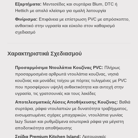
Εξαρτήματα:
Μεντεσέδες και συρτάρια Blum, DTC ή
Hettich με απαλό κλείσιμο για ομαλή λειτουργία
Φινίρισμα:
Επιφάνεια με επίστρωση PVC με απρόσκοπτο,
ανθεκτικό στην υγρασία και εύκολο στον καθαρισμό
σχεδιασμό
Χαρακτηριστικά Σχεδιασμού
Προσαρμόσιμα Ντουλάπια Κουζίνας PVC:
Πλήρως
προσαρμοσμένα αρθρωτά ντουλάπια κουζίνας, νησιά
κουζίνας και μονάδες τοίχου με πόρτες τυλιγμένες με PVC
που προσφέρουν υψηλή ανθεκτικότητα και αντοχή στην
υγρασία, τις γρατσουνιές και τους λεκέδες
Αποτελεσματικές Λύσεις Αποθήκευσης Κουζίνας:
Βαθιά
συρτάρια, ράφια ντουλαπιών με δυνατότητα τραβήγματος,
ενσωματωμένες σχάρες μπαχαρικών, ντουλάπια γωνίας
lazy Susan και ρυθμιζόμενα εσωτερικά ράφια για μέγιστη
αποδοτικότητα αποθήκευσης
Σχέδια Premium Kitchen Island:
Λειτουργικές