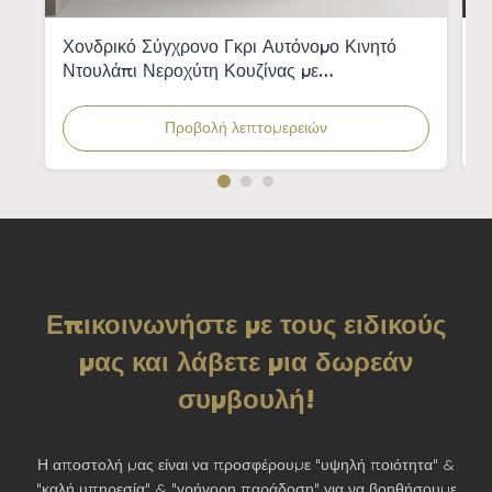
Χονδρικό Σύγχρονο Γκρι Αυτόνομο Κινητό
Π
Ντουλάπι Νεροχύτη Κουζίνας με
ξ
Ενσωματωμένο Νεροχύτη για Διαμερίσματα
π
Προβολή λεπτομερειών
Επικοινωνήστε με τους ειδικούς
μας και λάβετε μια δωρεάν
συμβουλή!
Η αποστολή μας είναι να προσφέρουμε "υψηλή ποιότητα" &
"καλή υπηρεσία" & "γρήγορη παράδοση" για να βοηθήσουμε