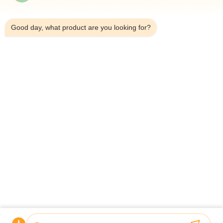
6:32 AM
Good day, what product are you looking for?
Σπίτι
Σχετικά Με Εμάς
Προϊόντα
Υποθέσεις
Ειδήσεις
Μπλογκ
Επικοινωνήστε Μαζί Μας
Sitemap
Ερώτηση Τώρα
© 2026 EUATEC GROUP CORPORATION. All Rights Reserved.