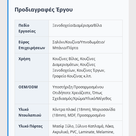
Προδιαγραφές Έργου
Πεδίο
Ξενοδοχείο/Διαμέρισμα/Βίλα
Εργασίας
Εύρος
Σαλόνι/Κουζίνα/Υπνοδωμάτιο/
Επιχειρήσεων
Μπάνιο/Πόρτα
Χρήση
Κουζίνες Βίλας, Κουζίνες
Διαμερισμάτων, Κουζίνες
Ξενοδοχείων, Κουζίνες Έργων,
Γραφείο Κουζίνας κ.λπ.
OEM/ODM
Υποστήριξη Προσαρμοσμένου
Οτιδήποτε Χρειάζεστε, Όπως
Σχεδιασμός/Χρώμα/Υλικό/Μέγεθος
Υλικό
Κόντρα πλακέ (18mm), Μοριοσανίδα
Ντουλαπιού
(18mm), MDF, Προσαρμοσμένο
Υλικό Πόρτας
Μασίφ Ξύλο, Ξύλινο Καπλαμά, Λάκα,
Ακρυλικό, PVC, Laminate, Melamine,