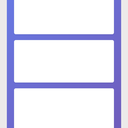
Ensemble complet comprenant le
comptoir, l'évier, le robinet et les
accessoires
Service de conception professionnel
Consultation de conception gratuite et
devis rapide
Variété de matériaux
Plusieurs options de matériaux, de
finitions et de couleurs disponibles