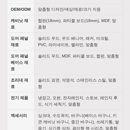
OEM/ODM
맞춤형 디자인/색상/재료/크기 지원
캐비닛 재
합판(18mm), 파티클 보드(18mm), MDF, 맞
료
춤형
도어 패널
솔리드 우드, 우드 베니어, 래커, 아크릴,
재료
PVC, 라미네이트, 멜라민, 맞춤형
도어 패널
솔리드 우드, MDF, 파티클 보드, 합판, 맞춤형
베이스 재
료
조리대 재
솔리드 표면, 석영석, 스테인리스 스틸, 맞춤
료
형
전기 제품
냉장고, 오븐, 전자레인지, 스토브, 레인지 후
드, 식기 세척기, 맞춤형
액세서리
싱크대, 수도꼭지, 바구니(베이스 바구니, 키
큰 캐비닛 바구니, 중간 바구니), 쓰레기통, 쌀
용기, 식기류 상자, 걸이형 랙 시리즈, 맞춤형