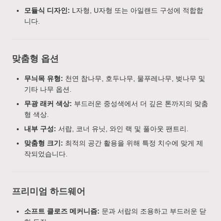
모듈식 디자인:
L자형, U자형 또는 아일랜드 구성에 적합합
니다.
맞춤형 옵션
무늬목 유형:
천연 참나무, 호두나무, 물푸레나무, 벚나무 및
기타 나무 옵션.
무광 래커 색상:
부드러운 중성색에서 더 깊은 톤까지의 맞춤
형 색상.
내부 구성:
서랍, 코너 유닛, 와인 랙 및 풀아웃 팬트리.
맞춤형 크기:
최적의 공간 활용을 위해 특정 치수에 맞게 제
작되었습니다.
프리미엄 하드웨어
소프트 클로즈 메커니즘:
문과 서랍의 조용하고 부드러운 닫