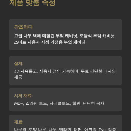
제품 맞춤 속성
강조하다
고급 나무 벽에 매달린 부엌 캐비닛
,
모듈식 부엌 캐비닛
,
스마트 사용자 지정 가정용 부엌 캐비닛
설계:
3D 자유롭고, 사용자 정의 가능하며, 무료 간단한 디자인
제공
시체 재료:
MDF, 멜라민 보드, 파티클보드, 합판, 단단한 목재
재료:
나뭇결, 토양 나무, 나무, 멜라민, 래커, 아크릴, Pvc, 적층