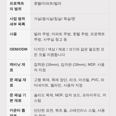
프로젝트
호텔/아파트/빌라
의 범위
사업 범위
거실/음식실/침실/ 욕실/문
세부 목록
사용
빌라 주방, 아파트 주방, 호텔 주방, 프로젝트
주방, 사무실 창고 등
OEM/ODM
디자인 / 색상 / 재료 / 크기와 같은 필요한 모
든 것을 지원합니다
캐비닛 재
접착판 (18mm), 입자판 (18mm), MDF, 사용
료
자 지정
문 패널 재
고형 목재, 목재 장단, 라크, 아크릴, PVC, 라
료
미네이트, 멜라민, 사용자 지정
문 패널 기
솔리드 목재, MDF, 입자 보드, 프라이우드, 커
본 재료
스텀
카운터 톱
단단한 표면, 쿼츠 돌, 스테인리스 스틸, 사용
재료
자 정의