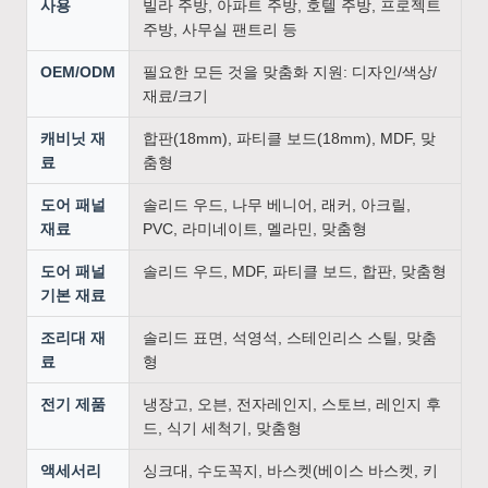
사용
빌라 주방, 아파트 주방, 호텔 주방, 프로젝트
주방, 사무실 팬트리 등
OEM/ODM
필요한 모든 것을 맞춤화 지원: 디자인/색상/
재료/크기
캐비닛 재
합판(18mm), 파티클 보드(18mm), MDF, 맞
료
춤형
도어 패널
솔리드 우드, 나무 베니어, 래커, 아크릴,
재료
PVC, 라미네이트, 멜라민, 맞춤형
도어 패널
솔리드 우드, MDF, 파티클 보드, 합판, 맞춤형
기본 재료
조리대 재
솔리드 표면, 석영석, 스테인리스 스틸, 맞춤
료
형
전기 제품
냉장고, 오븐, 전자레인지, 스토브, 레인지 후
드, 식기 세척기, 맞춤형
액세서리
싱크대, 수도꼭지, 바스켓(베이스 바스켓, 키