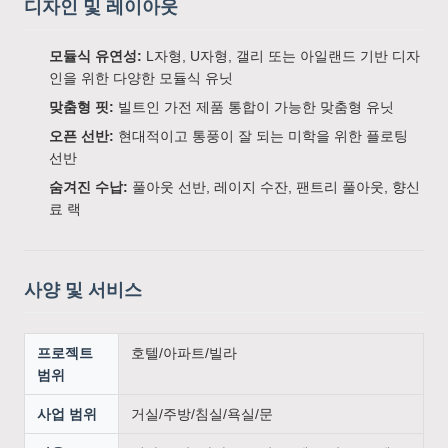
디자인 및 레이아웃
모듈식 유연성:
L자형, U자형, 갤리 또는 아일랜드 기반 디자
인을 위한 다양한 모듈식 유닛
맞춤형 핏:
빌트인 가전 제품 통합이 가능한 맞춤형 유닛
오픈 선반:
현대적이고 통풍이 잘 되는 미학을 위한 플로팅
선반
숨겨진 수납:
풀아웃 선반, 레이지 수잔, 팬트리 풀아웃, 향신
료 랙
사양 및 서비스
프로젝트
호텔/아파트/빌라
범위
사업 범위
거실/주방/침실/욕실/문