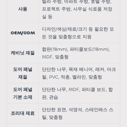
빌라 주방, 아파트 주방, 호텔 주방,
사용
프로젝트 주방, 사무실 식료품 저장
실 등
디자인/색상/재료/크기 등 필요한 모
OEM/ODM
든 것을 맞춤형으로 지원
합판(18mm), 파티클보드(18mm),
캐비닛 재질
MDF, 맞춤형
도어 패널
단단한 나무, 목재 베니어, 래커, 아크
재질
릴, PVC, 적층, 멜라민, 맞춤형
도어 패널
단단한 나무, MDF, 파티클 보드, 합
기본 소재
판, 관습
단단한 표면, 석영석, 스테인레스 스
조리대 재료
틸, 맞춤형