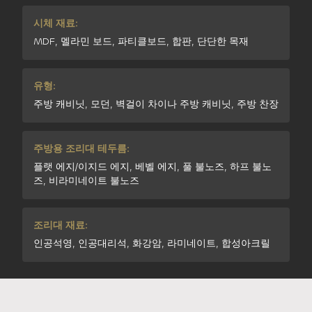
시체 재료:
MDF, 멜라민 보드, 파티클보드, 합판, 단단한 목재
유형:
주방 캐비닛, 모던, 벽걸이 차이나 주방 캐비닛, 주방 찬장
주방용 조리대 테두름:
플랫 에지/이지드 에지, 베벨 에지, 풀 불노즈, 하프 불노
즈, 비라미네이트 불노즈
조리대 재료:
인공석영, 인공대리석, 화강암, 라미네이트, 합성아크릴