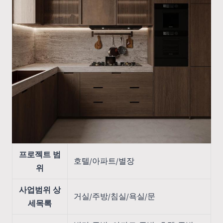
프로젝트 범
호텔/아파트/별장
위
사업범위 상
거실/주방/침실/욕실/문
세목록