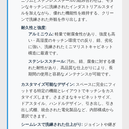
ニウムとステンレススチールの組み合わせは、モダ
ンなキッチンに洗練されたインダストリアルスタイ
ルを加えながら、優れた機能性を維持する、クリー
ンで洗練された外観を作り出します。
耐久性と強度:
アルミニウム:
軽量で耐腐食性があり、強度も高
い - 高湿度のキッチン環境での反り、錆、劣化
に強い、洗練されたミニマリストキャビネット
構造に最適です。
ステンレススチール:
汚れ、錆、腐食に対する優
れた耐性があり、高品質な仕上がりにより、長
期間の使用と容易なメンテナンスが可能です。
カスタマイズ可能なデザイン:
スペースに完全にフィ
ットする特定の機能とレイアウトでキッチンをカス
タマイズします。さまざまなキャビネットサイズ、
ドアスタイル、ハンドルデザイン、引き出し、引き
出し式棚、統合された電化製品など、内部構成から
選択できます。
シームレスで洗練された仕上がり:
ジョイントや継ぎ