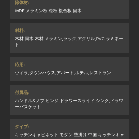
除体材:
MDF,メラミン板,粒板,複合板,固木
材料:
木材,固木,木材,メラミン,ラック,アクリル,PVC,ラミネー
ト
応用:
ヴィラ,タウンハウス,アパート,ホテル,レストラン
付属品:
ハンドル&ノブ,ヒンジ,ドラワースライド,シンク,ドラワ
ーバスケット
タイプ:
キッチンキャビネット モダン 壁掛け 中国 キッチンキャ