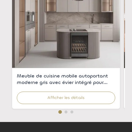
Meuble de cuisine mobile autoportant
A
moderne gris avec évier intégré pour
é
appartements
c
r
Afficher les détails