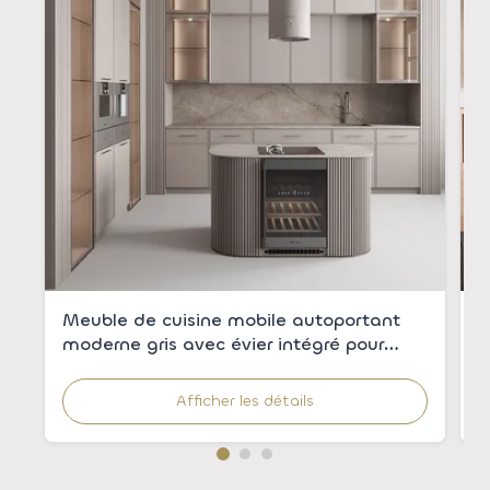
Meuble de cuisine mobile autoportant
A
moderne gris avec évier intégré pour
é
appartements
c
r
Afficher les détails