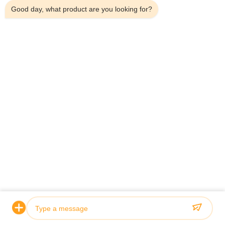
Good day, what product are you looking for?
Armário de pia de cozinha móvel
A
independente cinza moderno por
c