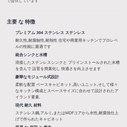
で提供しています
主要 な 特徴
プレミアム 304 ステンレス ステンレス
耐久性,耐腐蝕性,耐熱性 住宅や商業用キッチンでプロレベ
ルの性能に最適です
統合シンクと水槽
溶接したステンレスシンクと プリインストールされた水槽
を含んで 設置を簡素化し 快適さを向上させます
豪華なモジュール式設計
柔軟な配置 ベースキャビネット,高いユニット,そして様々
なキッチン構成とスペースサイズに合わせて設計されたア
イランド要素.
現代 耐久 材料
ステンレス鋼,アルミ,またはMDFコアから水性,耐腐蚀仕上
げで作られたキャビネット