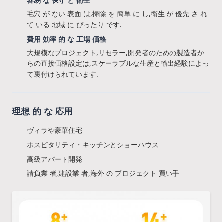
容易 な 保守 と 衛生
毛穴 が ない 表面 は,掃除 を 簡単 に し,衛生 が 優先 さ れ
て いる 地域 に ぴったり です.
費用 効率 的 な 工場 価格
大規模なプロジェクト,リセラー,開発者のための製造者か
らの直接価格設定は,スケーラブルな生産と輸出経験によっ
て裏付けられています.
理想 的 な 応用
ヴィラや豪華住宅
ホスピタリティ・キッチンとショーハウス
高級アパート開発
請負業 者,建設業 者,海外 の プロジェクト 買い手