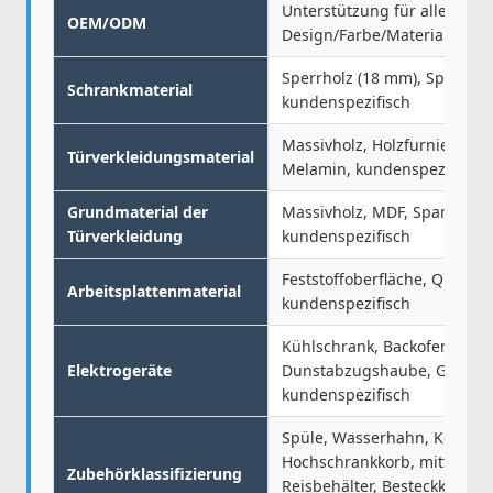
Unterstützung für alles, was
OEM/ODM
Design/Farbe/Material/Größ
Sperrholz (18 mm), Spanplat
Schrankmaterial
kundenspezifisch
Massivholz, Holzfurnier, Lack
Türverkleidungsmaterial
Melamin, kundenspezifisch
Grundmaterial der
Massivholz, MDF, Spanplatte
Türverkleidung
kundenspezifisch
Feststoffoberfläche, Quarzste
Arbeitsplattenmaterial
kundenspezifisch
Kühlschrank, Backofen, Mikr
Elektrogeräte
Dunstabzugshaube, Geschirr
kundenspezifisch
Spüle, Wasserhahn, Korb (U
Hochschrankkorb, mittlerer 
Zubehörklassifizierung
Reisbehälter, Besteckkasten