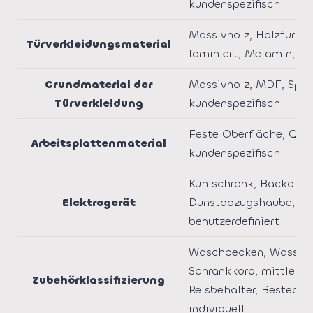
kundenspezifisch
Massivholz, Holzfurnier
Türverkleidungsmaterial
laminiert, Melamin, ku
Grundmaterial der
Massivholz, MDF, Spanp
Türverkleidung
kundenspezifisch
Feste Oberfläche, Quar
Arbeitsplattenmaterial
kundenspezifisch
Kühlschrank, Backofen,
Elektrogerät
Dunstabzugshaube, Ges
benutzerdefiniert
Waschbecken, Wasserha
Schrankkorb, mittlerer 
Zubehörklassifizierung
Reisbehälter, Besteckk
individuell