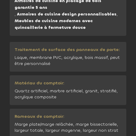
Armoires de cuisine en placage de bois
garantie 5 ans
,
Armoires de cuisine design personnalisables
,
Meubles de cuisine modernes avec
quincaillerie à fermeture douce
Traitement de surface des panneaux de porte:
Laque, membrane PVC, acrylique, bois massif, peut
être personnalisé
Matériau du comptoir:
Quartz artificiel, marbre artificiel, granit, stratifié,
acrylique composite
Rameaux de comptoir:
Marge plate/marge relâchée, marge bissectorielle,
largeur totale, largeur moyenne, largeur non strat