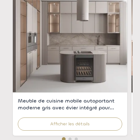
Meuble de cuisine mobile autoportant
A
moderne gris avec évier intégré pour
é
appartements
c
r
Afficher les détails